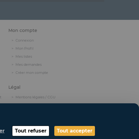
Mon compte
Connexion
Mon Profil
Mes listes
Mes demandes
Créer mon compte
Légal
t
Mentions légales / CGU
Politique de confidentialité
Politique relative aux cookies
Crédits
er
Tout refuser
Tout accepter