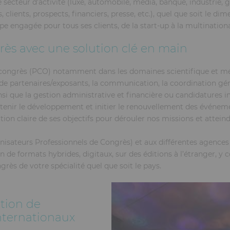
e secteur d’activité (luxe, automobile, média, banque, industrie,
s, clients, prospects, financiers, presse, etc.), quel que soit l
pe engagée pour tous ses clients, de la start-up à la multinationa
ès avec une solution clé en main
e congrès (PCO) notamment dans les domaines scientifique et mé
de partenaires/exposants, la communication, la coordination géné
insi que la gestion administrative et financière ou candidatures 
tenir le développement et initier le renouvellement des événe
ation claire de ses objectifs pour dérouler nos missions et atteind
isateurs Professionnels de Congrès) et aux différentes agences 
de formats hybrides, digitaux, sur des éditions à l’étranger, y
grès de votre spécialité quel que soit le pays.
tion de
nternationaux