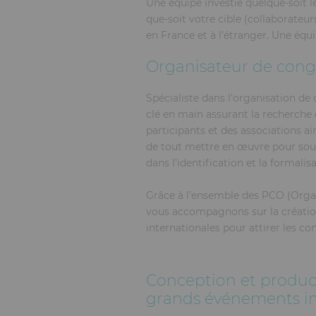
Une équipe investie quelque-soit l
que-soit votre cible (collaborateur
en France et à l’étranger. Une équi
Organisateur de congr
Spécialiste dans l’organisation d
clé en main assurant la recherche 
participants et des associations a
de tout mettre en œuvre pour sou
dans l’identification et la formalis
Grâce à l’ensemble des PCO (Organ
vous accompagnons sur la création 
internationales pour attirer les con
Conception et produc
grands événements i