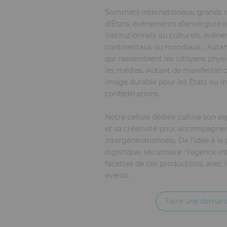
Sommets internationaux, grands
d’États, événements d’envergure i
institutionnels ou culturels, évén
continentaux ou mondiaux… Autan
qui rassemblent les citoyens phys
les médias. Autant de manifestati
image durable pour les États ou in
confédérations.
Notre cellule dédiée cultive son ex
et sa créativité pour accompagn
intergénérationnels. De l’idée à la
logistique, sécuritaire : l’agence i
facettes de ces productions, avec
events.
Faire une deman