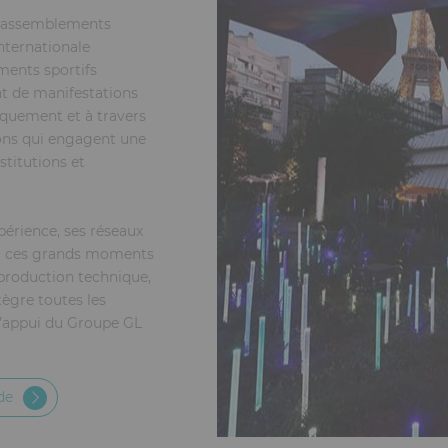
 rassemblements
nternationale
ements sportifs
t de manifestations
iquement et à travers
ons qui engagent une
stitutions et
périence, ses réseaux
er ces grands moments
 production technique,
ntègre toutes les
 l’appui du Groupe GL
de