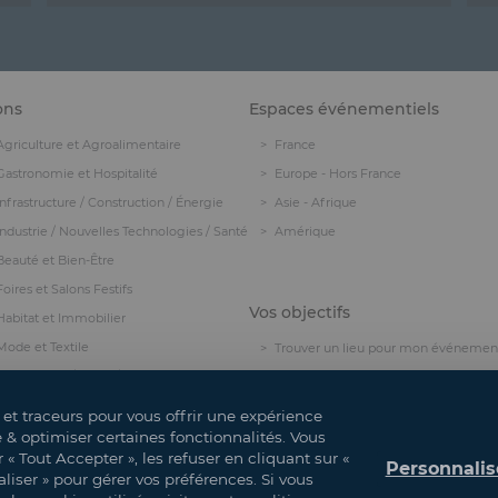
ons
Espaces événementiels
Agriculture et Agroalimentaire
France
Gastronomie et Hospitalité
Europe - Hors France
Infrastructure / Construction / Énergie
Asie - Afrique
Industrie / Nouvelles Technologies / Santé
Amérique
Beauté et Bien-Être
Foires et Salons Festifs
Vos objectifs
Habitat et Immobilier
Mode et Textile
Trouver un lieu pour mon événemen
Pop Culture / Geek / Manga
Organiser un événement hybride
Sports / Loisirs / Passions
Organiser un événement
 et traceurs pour vous offrir une expérience
Équiper mon événement
e & optimiser certaines fonctionnalités. Vous
« Tout Accepter », les refuser en cliquant sur «
Personnalis
liser » pour gérer vos préférences. Si vous