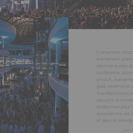
Evénement corpor
événement grand 
séminaire, plan s
conférence, somm
produit, événemen
gala, cérémonie o
manifestations po
assurent la conce
production pour l
associations, les 
et dans le monde 