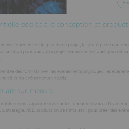
Fa
ielle dédiée à la conception et produc
ans le domaine de la gestion de projet, la stratégie de contenus,
 disposition pour que votre projet événementiel, quel que soit sa 
.
ensemble des formats live : les événements physiques, les événe
anciel) et les événements virtuels.
orate sur-mesure
rofils seniors expérimentés sur les fondamentaux de l’événementie
ub, stratégie, RSE, production de films, etc.) pour créer des é