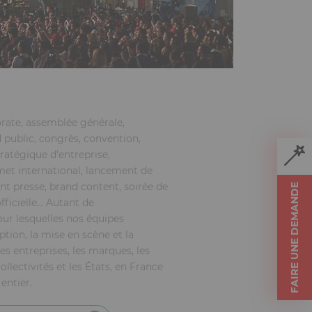
ate, assemblée générale,
public, congrès, convention,
tratégique d’entreprise,
et international, lancement de
t presse, brand content, soirée de
FAIRE UNE DEMANDE
fficielle… Autant de
ur lesquelles nos équipes
ption, la mise en scène et la
es entreprises, les marques, les
collectivités et les États, en France
entier.