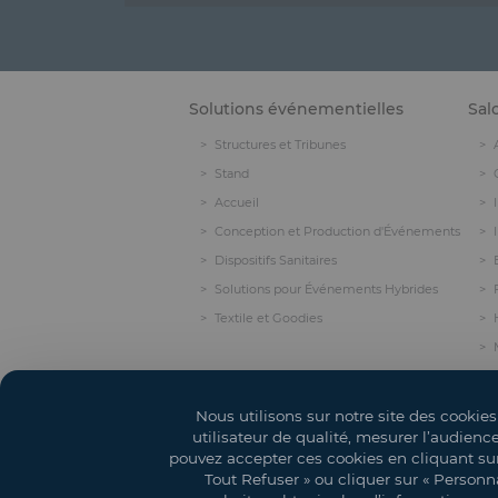
Solutions événementielles
Sal
Structures et Tribunes
Stand
Accueil
Conception et Production d'Événements
Dispositifs Sanitaires
Solutions pour Événements Hybrides
Textile et Goodies
Nous utilisons sur notre site des cookies
utilisateur de qualité, mesurer l’audienc
pouvez accepter ces cookies en cliquant sur 
Tout Refuser » ou cliquer sur « Personna