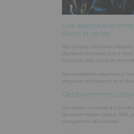
Une agence événement
divers et variés
Nos équipes, composées d’experts d
digitale et technique, sont à votre
son public avec succès et intensité
Notre crédibilité s’exprime sur l’
phygitaux (en présentiel et en dist
Des événements corp
Une équipe composée à la fois de p
des autres médias (digital, CRM, p
changements de la société.