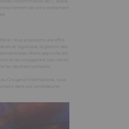
 grande consommation etc.), quelle
e dimensionnement de votre événement
le.
dical, nous proposons une offre
rale et logistique, la gestion des
internationales. Notre approche est
ments en accompagnant nos clients
re les résultats souhaités.
du Groupe à l’international, nous
 compris dans vos candidatures