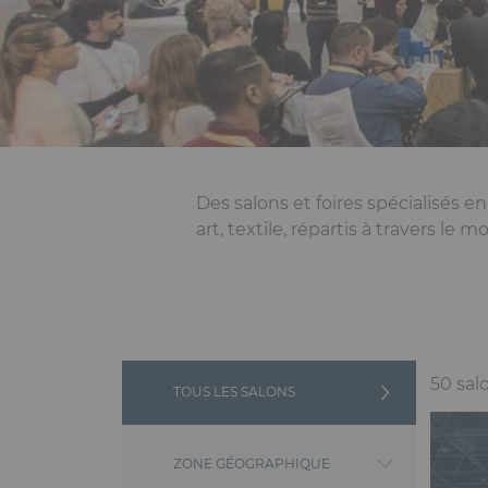
Des salons et foires spécialisés en
art, textile, répartis à travers le 
Proche des communautés qu’il an
l’organisation de salons professio
Concevoir, organiser et réalise
50 sal
TOUS LES SALONS
Les salons se répartissent entre l
environnement, commerce, décorat
ZONE GÉOGRAPHIQUE
l’agroalimentaire, l’usine de dema