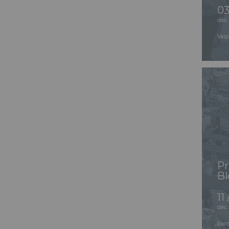
03
déc.
Valp
Pr
B
11 
déc.
Pari