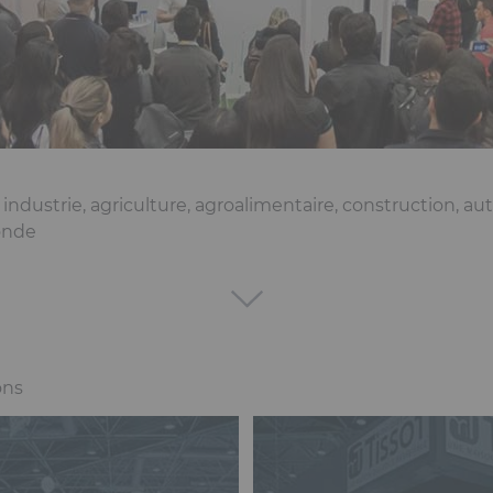
 industrie, agriculture, agroalimentaire, construction, au
monde
ime, GL events s’est imposé au fil des années comme u
nnels et grand public en France et à l’international.
r des salons pour rassembler des communautés & fili
ons
es grands secteurs économiques (industrie, bâtiment, cultu
ion et distribution…) avec des filières fortes comme la 
in, les mines, la piscine… pour lesquelles le Groupe orga