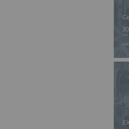
G
30
nov.
Lill
E