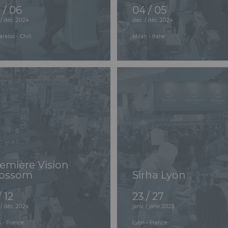
 / 06
04 / 05
 / déc. 2024
déc. / déc. 2024
araíso - Chili
Milan - Italie
emière Vision
lossom
Sirha Lyon
/ 12
23 / 27
 / déc. 2024
janv. / janv. 2025
s - France
Lyon - France