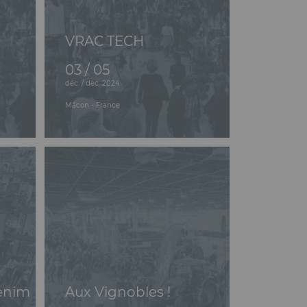
VRAC TECH
03 / 05
déc. / déc. 2024
Mâcon - France
enim
Aux Vignobles !