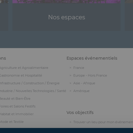
Nos espaces
ons
Espaces événementiels
Agriculture et Agroalimentaire
France
Gastronomie et Hospitalité
Europe - Hors France
Infrastructure / Construction / Énergie
Asie - Afrique
Industrie / Nouvelles Technologies / Santé
Amérique
Beauté et Bien-Être
Foires et Salons Festifs
Vos objectifs
Habitat et Immobilier
Mode et Textile
Trouver un lieu pour mon événemen
Pop Culture / Geek / Manga
Organiser un événement hybride