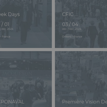
eek Days
CFIC
 / 01
03 / 04
 / déc. 2024
déc. / déc. 2024
e - France
Orléans - France
XPONAVAL
Première Vision D