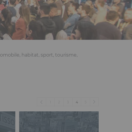
tomobile, habitat, sport, tourisme,
n acteur de référence dans
(current)
1
2
3
4
5
ères
re et loisirs, habitat,
mode et textile,
nise des manifestations