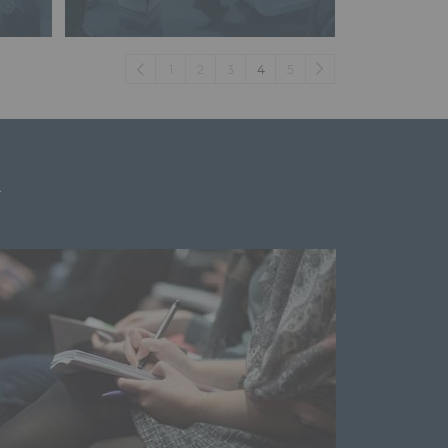
(current)
1
2
3
4
5
t