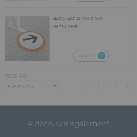
MARQUAGE AU SOL ROND
Tarif sur devis
Ajouter
TRIER PAR
(current)
1
2
3
À découvrir également