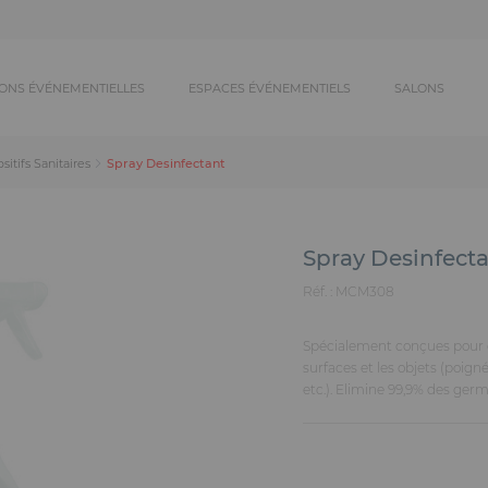
ONS ÉVÉNEMENTIELLES
ESPACES ÉVÉNEMENTIELS
SALONS
Spray Desinfectant
sitifs Sanitaires
Spray Desinfect
Réf. :
MCM308
Spécialement conçues pour d
surfaces et les objets (poig
etc.). Elimine 99,9% des germ