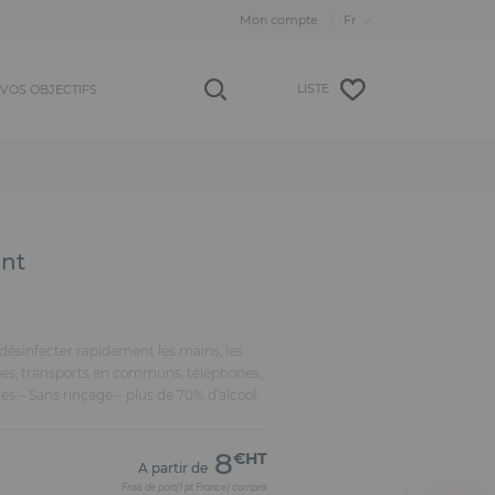
Mon compte
LISTE
VOS OBJECTIFS
ant
ésinfecter rapidement les mains, les
nées, transports en communs, téléphones,
es – Sans rinçage – plus de 70% d’alcool.
8
€HT
A partir de
Frais de port(1 pt France) compris