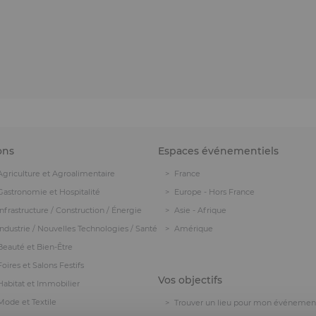
ons
Espaces événementiels
Agriculture et Agroalimentaire
France
Gastronomie et Hospitalité
Europe - Hors France
Infrastructure / Construction / Énergie
Asie - Afrique
Industrie / Nouvelles Technologies / Santé
Amérique
Beauté et Bien-Être
Foires et Salons Festifs
Vos objectifs
Habitat et Immobilier
Mode et Textile
Trouver un lieu pour mon événemen