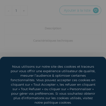
Mobilier
Ajouter à la liste
-
+
1
Accueil
Conception et Production d'Événements
Description
Dispositifs Sanitaires
Caractéristiques techniques
Solutions pour Événements Hybrides
Textile et Goodies
Solutions événementielles
Nous utilisons sur notre site des cookies et traceurs
Salons
pour vous offrir une expérience utilisateur de qualité,
mesurer l’audience & optimiser certaines
Espaces événementiels
fonctionnalités. Vous pouvez accepter ces cookies en
cliquant sur « Tout Accepter », les refuser en cliquant
Mon compte
sur « Tout Refuser » ou cliquer sur « Personnaliser »
pour gérer vos préférences. Si vous souhaitez obtenir
Vos objectifs
plus d’informations sur les cookies utilisés, visitez
notre politique cookies.
Légal