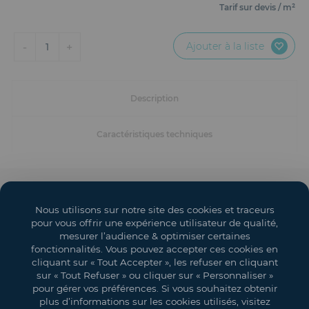
Mobilier
Tarif sur devis / m²
Accueil
Ajouter à la liste
-
+
1
Conception et Production d'Événements
Description
Dispositifs Sanitaires
Caractéristiques techniques
Solutions pour Événements Hybrides
Textile et Goodies
Solutions événementielles
Nous utilisons sur notre site des cookies et traceurs
Salons
pour vous offrir une expérience utilisateur de qualité,
mesurer l’audience & optimiser certaines
Espaces événementiels
fonctionnalités. Vous pouvez accepter ces cookies en
cliquant sur « Tout Accepter », les refuser en cliquant
Mon compte
sur « Tout Refuser » ou cliquer sur « Personnaliser »
pour gérer vos préférences. Si vous souhaitez obtenir
Vos objectifs
plus d’informations sur les cookies utilisés, visitez