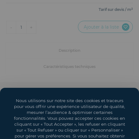
Mobilier
Tarif sur devis / m²
Accueil
Ajouter à la liste
-
+
1
Conception et Production d'Événements
Dispositifs Sanitaires
Description
Solutions pour Événements Hybrides
Caractéristiques techniques
Textile et Goodies
Solutions événementielles
Nous utilisons sur notre site des cookies et traceurs
Salons
pour vous offrir une expérience utilisateur de qualité,
mesurer l’audience & optimiser certaines
Espaces événementiels
fonctionnalités. Vous pouvez accepter ces cookies en
cliquant sur « Tout Accepter », les refuser en cliquant
Mon compte
sur « Tout Refuser » ou cliquer sur « Personnaliser »
pour gérer vos préférences. Si vous souhaitez obtenir
Vos objectifs