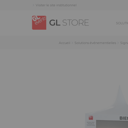
Skip
Skip
Panneau de gestion des cookies
Visiter le site institutionnel
to
to
content
navigation
menu
SOLUTI
Accueil
Solutions événementielles
Sign