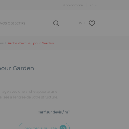
Mon compte
LISTE
VOS OBJECTIFS
Arche d'accueil pour Garden
nes
 pour Garden
billage avec une arche apporte une
isée à l'entrée de votre structure.
Tarif sur devis / m²
Ajouter à la liste