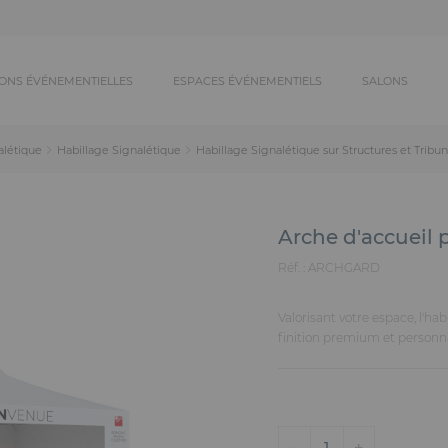
ONS ÉVÉNEMENTIELLES
ESPACES ÉVÉNEMENTIELS
SALONS
alétique
Habillage Signalétique
Habillage Signalétique sur Structures et Tribu
Arche d'accueil
Réf. :
ARCHGARD
Valorisant votre espace, l'ha
finition premium et personnal
-
+
1