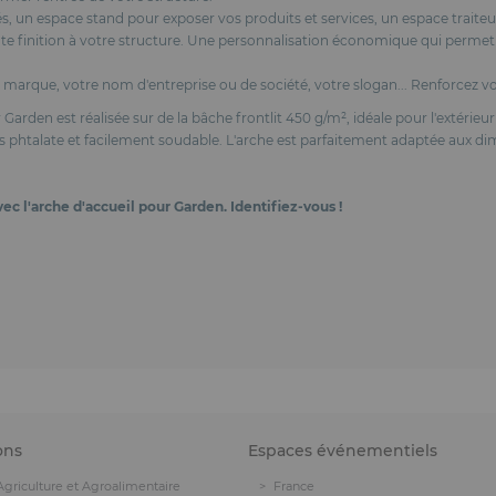
és, un espace stand pour exposer vos produits et services, un espace traiteu
ute finition à votre structure. Une personnalisation économique qui perme
marque, votre nom d'entreprise ou de société, votre slogan... Renforcez votre
Garden est réalisée sur de la bâche frontlit 450 g/m², idéale pour l'extérieu
ns phtalate et facilement soudable. L'arche est parfaitement adaptée aux di
c l'arche d'accueil pour Garden. Identifiez-vous !
ons
Espaces événementiels
Agriculture et Agroalimentaire
France