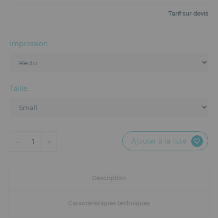
Mobilier
Tarif sur devis
Accueil
Impression
Conception et Production d'Événements
Dispositifs Sanitaires
Taille
Solutions pour Événements Hybrides
Textile et Goodies
Ajouter à la liste
-
+
1
Description
Caractéristiques techniques