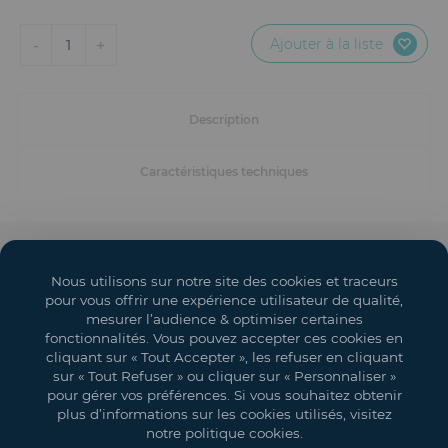
Mobilier
Ajouter à la liste
-
+
1
Accueil
Conception et Production d'Événements
Description
Dispositifs Sanitaires
Caractéristiques techniques
Solutions pour Événements Hybrides
Textile et Goodies
Solutions événementielles
Nous utilisons sur notre site des cookies et traceurs
Salons
pour vous offrir une expérience utilisateur de qualité,
mesurer l’audience & optimiser certaines
Espaces événementiels
fonctionnalités. Vous pouvez accepter ces cookies en
cliquant sur « Tout Accepter », les refuser en cliquant
Mon compte
sur « Tout Refuser » ou cliquer sur « Personnaliser »
pour gérer vos préférences. Si vous souhaitez obtenir
Vos objectifs
plus d’informations sur les cookies utilisés, visitez
notre politique cookies.
Légal