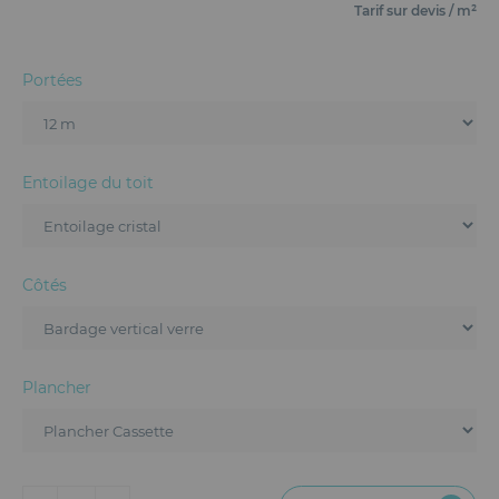
Mobilier
Tarif sur devis / m²
Accueil
Portées
Conception et Production d'Événements
Dispositifs Sanitaires
Entoilage du toit
Solutions pour Événements Hybrides
Textile et Goodies
Côtés
Plancher