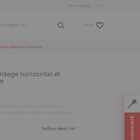
Mon compte
LISTE
VOS OBJECTIFS
al et plancher Cassette
rdage horizontal et
te
mentiel, la toiture arrondie de la
 un design plus moderne à vos espaces.
Tarif sur devis / m²