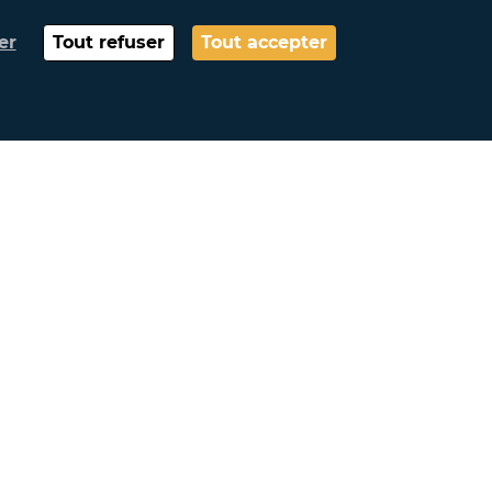
t de réaliser et d’aménager des
er
Tout refuser
Tout accepter
)
Mon compte
Connexion
Mon Profil