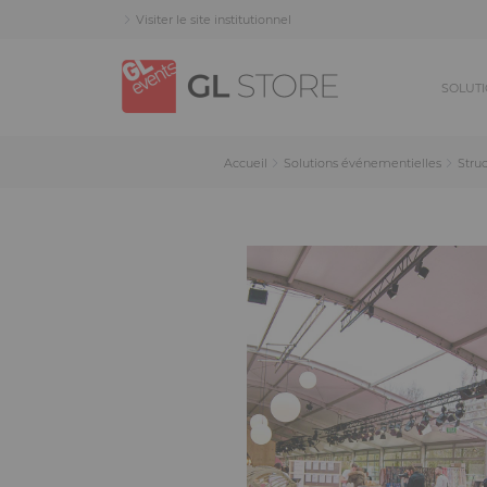
Skip
Skip
Panneau de gestion des cookies
Visiter le site institutionnel
to
to
content
navigation
menu
SOLUTI
Accueil
Solutions événementielles
Struc