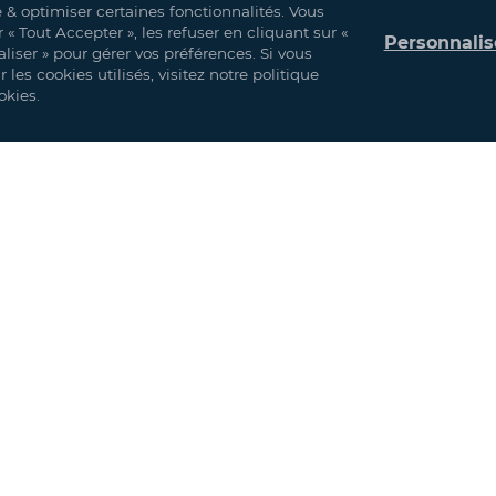
mme Courbe Absolute© conjugue esthétisme et finitions premium permettan
e & optimiser certaines fonctionnalités. Vous
« Tout Accepter », les refuser en cliquant sur «
Personnalis
liser » pour gérer vos préférences. Si vous
les cookies utilisés, visitez notre politique
okies.
nduite de PVC (Classement au feu M2/NFP 92-507, BS 7837, formulation anti-UV
es chimiques
 aux poteaux
sistance vent 100 km/h et neige 10 kg/m²)
lectrique, éclairage, et aménagements intérieurs
ons
Espaces événementiels
Agriculture et Agroalimentaire
France
Gastronomie et Hospitalité
Europe - Hors France