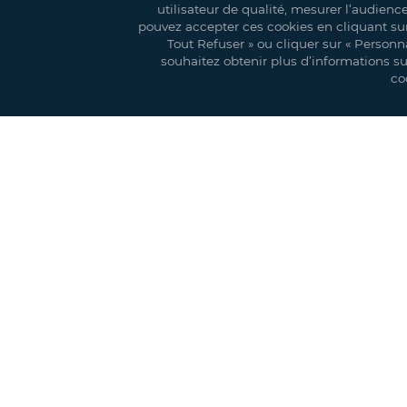
De conception et de fabrication interne, notre ga
utilisateur de qualité, mesurer l’audienc
espaces réceptifs haut-de-gamme.
pouvez accepter ces cookies en cliquant sur 
Tout Refuser » ou cliquer sur « Personna
Caractéristiques techniques :
souhaitez obtenir plus d’informations sur 
- Armature en aluminium anodisé
co
- Modulable en longueur par éléments de 5 mètres
- Toiture et habillage latéral en toile polyester e
- Ancrage au sol par piquets, lests béton ou chevill
- Gouttières intégrées
- Évacuation des eaux pluviales par profils intégrés
- Couvre ferme pour étanchéité parfaite
- Conforme aux réglementations CTS & EN 13782 (ré
- Entoilage cristal neuf
- Options : portes et rampes d'accès, distribution é
Solutions événementielles
Sal
Structures et Tribunes
Stand