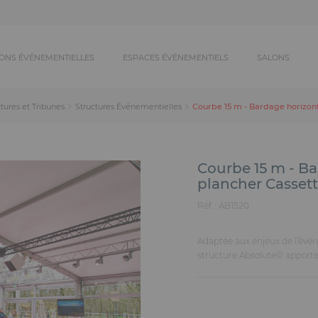
ONS ÉVÉNEMENTIELLES
ESPACES ÉVÉNEMENTIELS
SALONS
Courbe 15 m - Bardage horizont
tures et Tribunes
Structures Événementielles
Courbe 15 m - Ba
plancher Casset
Réf. :
AB1520
Adaptée aux enjeux de l’événe
structure Absolute© apporte