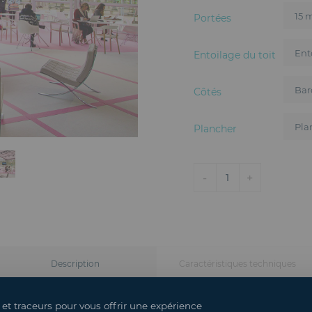
Portées
Entoilage du toit
Côtés
Plancher
-
+
1
Description
Caractéristiques techniques
 et traceurs pour vous offrir une expérience