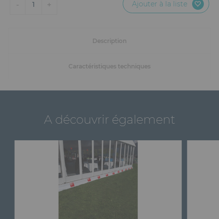
Ajouter à la liste
-
+
1
Description
Caractéristiques techniques
A découvrir également