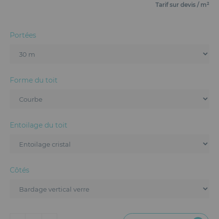
Mobilier
Tarif sur devis / m²
Accueil
Portées
Conception et Production d'Événements
Dispositifs Sanitaires
Forme du toit
Solutions pour Événements Hybrides
Textile et Goodies
Entoilage du toit
Côtés