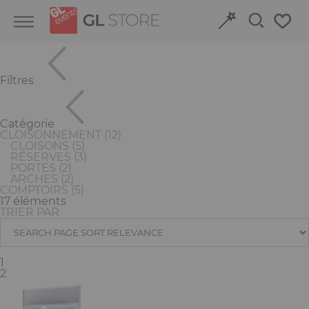
Skip
Skip
Panneau de gestion des cookies
to
to
content
navigation
menu
Filtres
Retour
Retour
Structures et Tribunes
Découvrez nos espaces
Catégorie
CLOISONNEMENT
(12)
CLOISONS
(5)
Aménagement
Réservez en ligne
RÉSERVES
(3)
PORTES
(2)
ARCHES
(2)
Énergie
COMPTOIRS
(5)
17 éléments
TRIER PAR
Stand
Audiovisuel
(current)
1
2
Signalétique