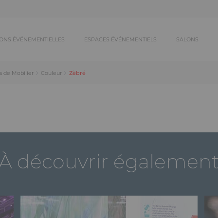
ONS ÉVÉNEMENTIELLES
ESPACES ÉVÉNEMENTIELS
SALONS
Zèbré
s de Mobilier
Couleur
À découvrir égalemen