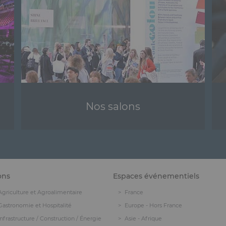
Nos salons
ons
Espaces événementiels
Agriculture et Agroalimentaire
France
Gastronomie et Hospitalité
Europe - Hors France
Infrastructure / Construction / Énergie
Asie - Afrique