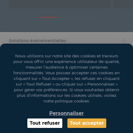
Mobilier
Accueil
Conception et Production d'Événements
Solutions événementielles
Dispositifs Sanitaires
Salons
Nous utilisons sur notre site des cookies et traceurs
Solutions pour Événements Hybrides
pour vous offrir une expérience utilisateur de qualité,
Espaces événementiels
mesurer l’audience & optimiser certaines
fonctionnalités. Vous pouvez accepter ces cookies en
Textile et Goodies
Mon compte
cliquant sur « Tout Accepter », les refuser en cliquant
sur « Tout Refuser » ou cliquer sur « Personnaliser »
Vos objectifs
pour gérer vos préférences. Si vous souhaitez obtenir
plus d’informations sur les cookies utilisés, visitez
Légal
notre politique cookies.
Personnaliser
Copyright 2021 GL EVENTS. All Rights Reserved | Les visuels ne sont pas
contractuels
Tout refuser
Tout accepter