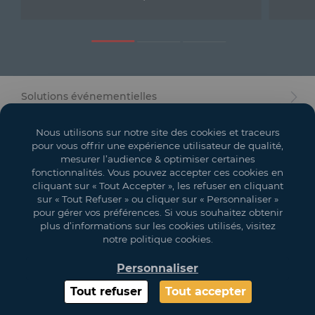
Mobilier
Accueil
Conception et Production d'Événements
Solutions événementielles
Dispositifs Sanitaires
Salons
Nous utilisons sur notre site des cookies et traceurs
Solutions pour Événements Hybrides
pour vous offrir une expérience utilisateur de qualité,
Espaces événementiels
mesurer l’audience & optimiser certaines
fonctionnalités. Vous pouvez accepter ces cookies en
Textile et Goodies
Mon compte
cliquant sur « Tout Accepter », les refuser en cliquant
sur « Tout Refuser » ou cliquer sur « Personnaliser »
Vos objectifs
pour gérer vos préférences. Si vous souhaitez obtenir
plus d’informations sur les cookies utilisés, visitez
Légal
notre politique cookies.
Personnaliser
Copyright 2021 GL EVENTS. All Rights Reserved | Les visuels ne sont pas
contractuels
Tout refuser
Tout accepter