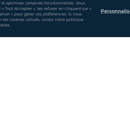
e & optimiser certaines fonctionnalités. Vous
« Tout Accepter », les refuser en cliquant sur «
Personnalis
isateurs d’événements. Grâce à sa rapidité de montage, cette petite structur
liser » pour gérer vos préférences. Si vous
esoins.
les cookies utilisés, visitez notre politique
okies.
oteaux, 4 pannes et 4 butons
ssement au feu M2/NFP 92-507, BS 7837, formulation anti-UV)
es chimiques
sistance vent 100 km/h et neige 10 kg/m²)
lectrique, éclairage, et aménagements intérieurs
A découvrir égalemen