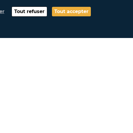
er
Tout refuser
Tout accepter
e peut être installée seule ou accolée
t