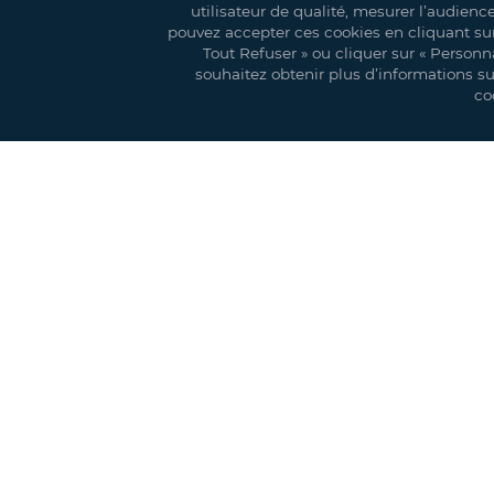
utilisateur de qualité, mesurer l’audienc
pouvez accepter ces cookies en cliquant sur 
La Garden est le produit phare utilisé par les organ
Tout Refuser » ou cliquer sur « Personna
pour créer des espaces totalement adaptés à vos b
souhaitez obtenir plus d’informations sur 
co
Caractéristiques techniques :
- Armature en aluminium anodisé, composée de 4 p
- Système de tension toit en acier galvanisé
- Entoilage en toile polyester enduite de PVC (Cla
- Bâche toit avec lambrequin à vague
- Ancrage au sol par piquets, lests béton ou chevill
- Conforme aux réglementations CTS & EN 13782 (ré
- Entoilage cristal neuf
- Options : portes et rampes d'accès, distribution é