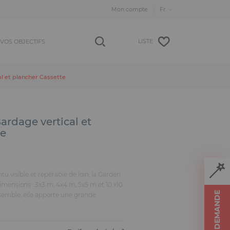
Mon compte
LISTE
VOS OBJECTIFS
l et plancher Cassette
ardage vertical et
te
tu visible et repérable de loin, la Garden
imensions : 3x3 m, 4x4 m, 5x5 m et 10 x10
semble, elle apporte une grande