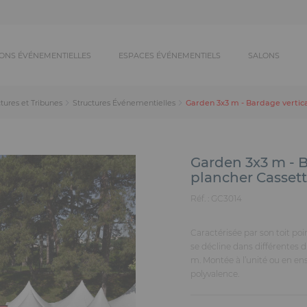
ONS ÉVÉNEMENTIELLES
ESPACES ÉVÉNEMENTIELS
SALONS
Garden 3x3 m - Bardage vertica
tures et Tribunes
Structures Événementielles
Garden 3x3 m - B
plancher Casset
Réf. :
GC3014
Caractérisée par son toit poin
se décline dans différentes d
m. Montée à l’unité ou en en
polyvalence.