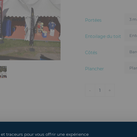
Portées
Entoilage du toit
Côtés
Plancher
-
+
1
Description
Caractéristiques techniques
 et traceurs pour vous offrir une expérience