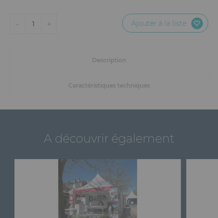
Ajouter à la liste
-
+
1
Description
Caractéristiques techniques
A découvrir également