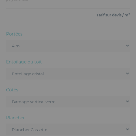
Mobilier
Tarif sur devis / m²
Accueil
Conception et Production d'Événements
Portées
Dispositifs Sanitaires
Solutions pour Événements Hybrides
Entoilage du toit
Textile et Goodies
Côtés
Plancher